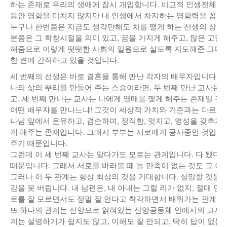
하는 존재로 우리의 생애에 잠시 개입합니다. 비교적 인생전체를 
낚시/비치
동안 영향을 미치지 않지만 내 인생에서 차지하는 영향력을 꼽으라
누구나 한번쯤은 지금도 생각만해도 치를 떨게 하는 선생의 상이 
골프
분쯤은 그 학창시절을 의미 있고, 꿈을 가지게 해주고, 많은 고민
해줌으로 이렇게 떳떳한 사회의 일원으로 살도록 지도해준 고마운
한 켠에 간직하고 있을 것입니다.
세 번째의 선생은 바로 결혼을 통해 만난 각자의 배우자입니다. 
나의 삶의 뿌리를 만들어 주는 스승이라면, 두 번째 만난 교사는
고, 세 번째 만나는 교사는 나에게 열매를 맺게 해주는 존재일 것 
어떤 배우자를 만나느냐! 그것이 세상적 가치와 기준과는 다르겠
나님 앞에서 온유하고, 겸손하며, 정직함, 멋지고, 영성을 갖추게 
게 해주는 존재입니다. 그래서 부부는 서로에게 공사중인 것입니
주기 때문입니다.
그런데 이 세 번째 교사는 알다가도 모르는 관계입니다. 다 됐다 
때문입니다. 그래서 서로를 바라볼 때 늘 만족이 없는 것도 그 이
그러나 이 두 관계는 항상 최상의 것을 기대합니다. 실망할 것을
감을 못 버립니다. 내 남편은, 내 아내는 그럴 리가 없지, 절대 안 
로를 잘 모르면서도 정말 잘 안다고 착각하면서 배워가는 관계가
또 하나의 관계는 신앙으로 얽혀있는 신앙공동체 안에서의 교사들
계는 설명하기가 쉽지도 않고, 이해도 잘 안되고, 딱히 답이 없는