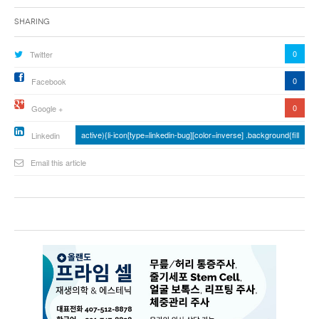
Sharing
0
Twitter
0
Facebook
0
Google +
active){li-icon[type=linkedin-bug][color=inverse] .background{fill
Linkedin
Email this article