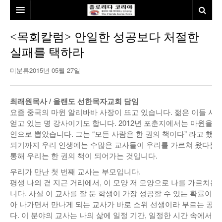
홈
<목회칼럼> 안일한 성공보다 처절한
실패를 택하라
본사소개
미분류
2015년 05월 27일
뉴스
칼럼
동포
최래원목사 / 올랜도 선한목자교회 담임
요즘 중국의 마윈 알리바바 사장이 뜨고 있습니다. 젊은 이들 사
건강
미국
발행인칼럼
얻고 있는 명 강사이기도 합니다. 2012년 포춘지에서는 마윈을 중
인으로 뽑았습니다. 그는 “모든 사람은 한 권의 책이다” 라고 했습
본보특집
김명열칼럼
되기까지 우리 인생에는 수많은 교사들이 우리를 가르쳐 왔다는 
100인선/독자광장
이명덕칼럼
통해 우리는 한 권의 책이 되어가는 것입니다.
우리가 만난 첫 번째 교사는 부모입니다.
여행
김선옥칼럼
100인선
평생 나의 곁 지근 거리에서, 이 모양 저 모양으로 나를 가르치는 
니다. 사실 이 교사를 잘 둔 학생이 가장 성공할 수 있는 확률이 
인터뷰/탐방
김원동칼럼
독자광장
인근여행지
아 나가면서 만나게 되는 교사가 바로 소위 선생이라 부르는 공
다. 이 분야의 교사는 나의 삶에 일정 기간, 일정한 시간 속에서만
놀이공원