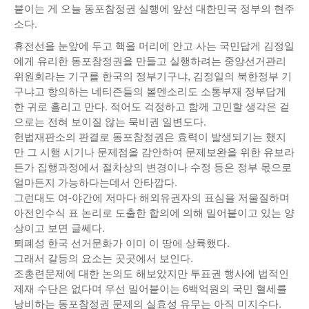
붙이는 게 오늘 동포참정권 실행에 앞선 대한민국 정부의 현주
소다.
휴전선을 눈앞에 두고 핵을 머리에 안고 사는 국민답게 김정일
에게 유리한 동포참정권을 만들고 실행하려는 중앙선거관리
위원회라는 기구를 한국의 정부기구냐, 김정일의 북한정부 기
구냐고 항의하는 네티즌들의 볼멘소리도 소통부재 정부답게
한 귀로 흘리고 만다. 적어도 걱정하고 함께 고민할 생각은 겉
으로는 전혀 보이질 않는 묵비권 일변도다.
헌법재판소의 판결로 동포참정권은 효력이 발생되기는 했지
만 그 시행 시기나 문제점을 감안하여 문제보완을 위한 유보라
든가 집행과정에서 절차상의 변경이나 수정 등은 정부 몫으로
얼마든지 가능하다는데서 안타깝다.
그런대도 여-야간에 저마다 해외유권자의 표심을 저울질하며
아전인수식 표 논리로 도출한 합의에 의해 밀어붙이고 있는 양
상이고 보면 글쎄다.
퇴폐성 한국 선거문화가 이미 이 땅에 상륙했다.
그래서 갈등의 요소는 곳곳에서 보인다.
조총련문제에 대한 논의도 해보았지만 투표권 행사에 법적인
제재 수단은 없다며 우선 밀어붙이는 6백억원의 국민 혈세를
낭비하는 동포참정권 문제의 실효성 유무는 아직 미지수다.