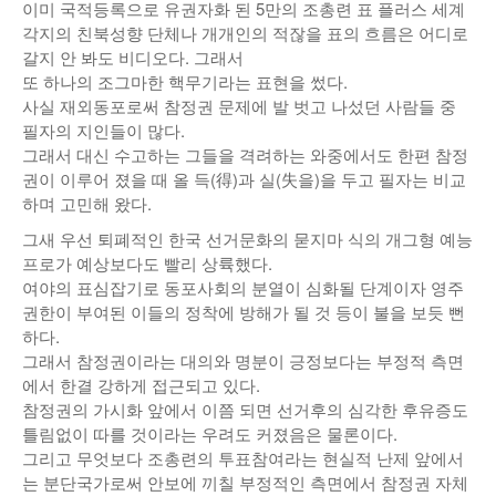
이미 국적등록으로 유권자화 된 5만의 조총련 표 플러스 세계
낚시/비치
각지의 친북성향 단체나 개개인의 적잖을 표의 흐름은 어디로
갈지 안 봐도 비디오다. 그래서
골프
또 하나의 조그마한 핵무기라는 표현을 썼다.
사실 재외동포로써 참정권 문제에 발 벗고 나섰던 사람들 중
필자의 지인들이 많다.
그래서 대신 수고하는 그들을 격려하는 와중에서도 한편 참정
권이 이루어 졌을 때 올 득(得)과 실(失을)을 두고 필자는 비교
하며 고민해 왔다.
그새 우선 퇴폐적인 한국 선거문화의 묻지마 식의 개그형 예능
프로가 예상보다도 빨리 상륙했다.
여야의 표심잡기로 동포사회의 분열이 심화될 단계이자 영주
권한이 부여된 이들의 정착에 방해가 될 것 등이 불을 보듯 뻔
하다.
그래서 참정권이라는 대의와 명분이 긍정보다는 부정적 측면
에서 한결 강하게 접근되고 있다.
참정권의 가시화 앞에서 이쯤 되면 선거후의 심각한 후유증도
틀림없이 따를 것이라는 우려도 커졌음은 물론이다.
그리고 무엇보다 조총련의 투표참여라는 현실적 난제 앞에서
는 분단국가로써 안보에 끼칠 부정적인 측면에서 참정권 자체