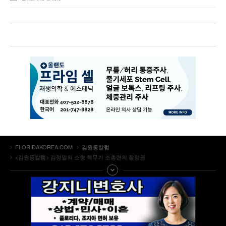
FLORIDAKOREA.COM
김원동칼럼
<김원동칼럼> 김정일의 소형 핵무기 조총련의 참정권