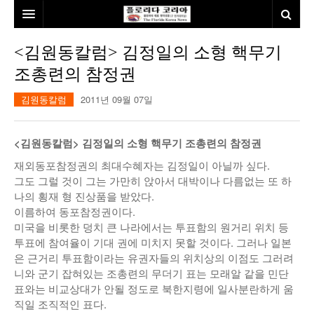
홈
<김원동칼럼> 김정일의 소형 핵무기
조총련의 참정권
본사소개
김원동칼럼
2011년 09월 07일
뉴스
칼럼
동포
<김원동칼럼> 김정일의 소형 핵무기 조총련의 참정권
건강
미국
발행인칼럼
재외동포참정권의 최대수혜자는 김정일이 아닐까 싶다.
그도 그럴 것이 그는 가만히 앉아서 대박이나 다름없는 또 하
본보특집
김명열칼럼
나의 횡재 형 진상품을 받았다.
이름하여 동포참정권이다.
100인선/독자광장
이명덕칼럼
미국을 비롯한 덩치 큰 나라에서는 투표함의 원거리 위치 등
투표에 참여율이 기대 권에 미치지 못할 것이다. 그러나 일본
여행
김선옥칼럼
100인선
은 근거리 투표함이라는 유권자들의 위치상의 이점도 그러려
니와 군기 잡혀있는 조총련의 무더기 표는 모래알 같을 민단
인터뷰/탐방
김원동칼럼
독자광장
인근여행지
표와는 비교상대가 안될 정도로 북한지령에 일사분란하게 움
직일 조직적인 표다.
놀이공원