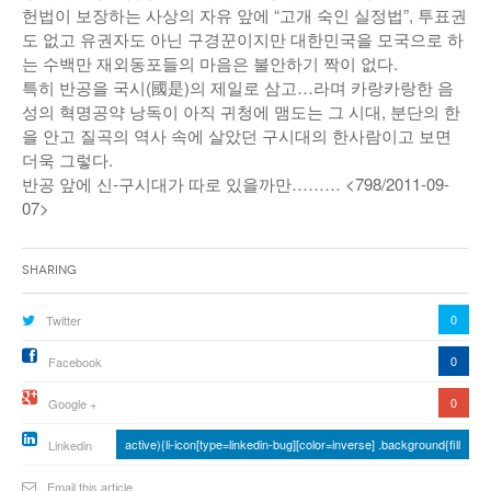
헌법이 보장하는 사상의 자유 앞에 “고개 숙인 실정법”, 투표권
도 없고 유권자도 아닌 구경꾼이지만 대한민국을 모국으로 하
는 수백만 재외동포들의 마음은 불안하기 짝이 없다.
특히 반공을 국시(國是)의 제일로 삼고…라며 카랑카랑한 음
성의 혁명공약 낭독이 아직 귀청에 맴도는 그 시대, 분단의 한
을 안고 질곡의 역사 속에 살았던 구시대의 한사람이고 보면
더욱 그렇다.
반공 앞에 신-구시대가 따로 있을까만……… <798/2011-09-
07>
Sharing
0
Twitter
0
Facebook
0
Google +
active){li-icon[type=linkedin-bug][color=inverse] .background{fill
Linkedin
Email this article