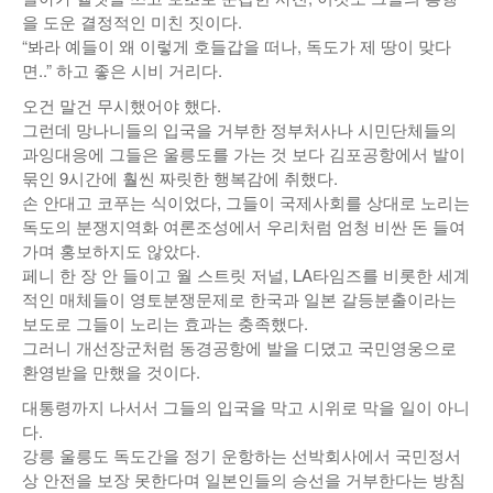
을 도운 결정적인 미친 짓이다.
“봐라 예들이 왜 이렇게 호들갑을 떠나, 독도가 제 땅이 맞다
면..” 하고 좋은 시비 거리다.
오건 말건 무시했어야 했다.
그런데 망나니들의 입국을 거부한 정부처사나 시민단체들의
과잉대응에 그들은 울릉도를 가는 것 보다 김포공항에서 발이
묶인 9시간에 훨씬 짜릿한 행복감에 취했다.
손 안대고 코푸는 식이었다, 그들이 국제사회를 상대로 노리는
독도의 분쟁지역화 여론조성에서 우리처럼 엄청 비싼 돈 들여
가며 홍보하지도 않았다.
페니 한 장 안 들이고 월 스트릿 저널, LA타임즈를 비롯한 세계
적인 매체들이 영토분쟁문제로 한국과 일본 갈등분출이라는
보도로 그들이 노리는 효과는 충족했다.
그러니 개선장군처럼 동경공항에 발을 디뎠고 국민영웅으로
환영받을 만했을 것이다.
대통령까지 나서서 그들의 입국을 막고 시위로 막을 일이 아니
다.
강릉 울릉도 독도간을 정기 운항하는 선박회사에서 국민정서
상 안전을 보장 못한다며 일본인들의 승선을 거부한다는 방침