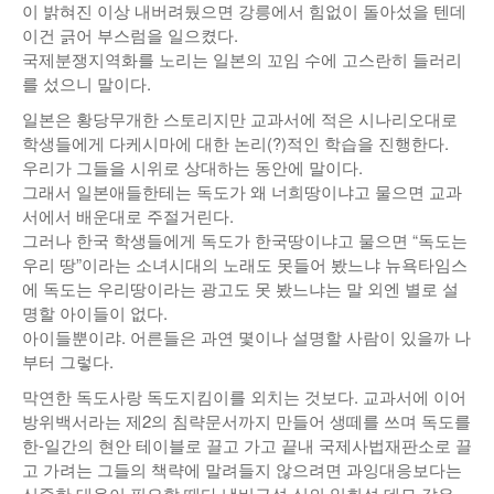
이 밝혀진 이상 내버려뒀으면 강릉에서 힘없이 돌아섰을 텐데
이건 긁어 부스럼을 일으켰다.
국제분쟁지역화를 노리는 일본의 꼬임 수에 고스란히 들러리
를 섰으니 말이다.
일본은 황당무개한 스토리지만 교과서에 적은 시나리오대로
학생들에게 다케시마에 대한 논리(?)적인 학습을 진행한다.
우리가 그들을 시위로 상대하는 동안에 말이다.
그래서 일본애들한테는 독도가 왜 너희땅이냐고 물으면 교과
서에서 배운대로 주절거린다.
그러나 한국 학생들에게 독도가 한국땅이냐고 물으면 “독도는
우리 땅”이라는 소녀시대의 노래도 못들어 봤느냐 뉴욕타임스
에 독도는 우리땅이라는 광고도 못 봤느냐는 말 외엔 별로 설
명할 아이들이 없다.
아이들뿐이랴. 어른들은 과연 몇이나 설명할 사람이 있을까 나
부터 그렇다.
막연한 독도사랑 독도지킴이를 외치는 것보다. 교과서에 이어
방위백서라는 제2의 침략문서까지 만들어 생떼를 쓰며 독도를
한-일간의 현안 테이블로 끌고 가고 끝내 국제사법재판소로 끌
고 가려는 그들의 책략에 말려들지 않으려면 과잉대응보다는
신중한 대응이 필요할 때다 냄비근성 식의 일회성 데모 같은