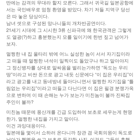
딴에는 감격의 무대라 할지 모른다. 그래서 귀국길 일본공항에
낚시/비치
서는 국민배우로 엄청 환영을 받았다. 차기 저들 지역구 당선
은 따 놓은 당상이다.
골프
남녀 셋으로 구성된 망나니들의 개차반공연이다.
21세기 시대에 그 시시한 3류 신파극에 왜 한국관객은 그렇게
도 열광(?)하고 흥분했는지 모를 일이기에 한번 짚고 넘어가
보자.
멀쩡한 내 집 울타리 밖에 어느 실성한 놈이 서서 자기집이라
고 떠들 때 멀쩡한 녀석이 일찍이도 돌았구나 하고 말아야지
그 정신병자를 상대로 말싸움을 벌리는가하면 “독도는 우리
땅”이라고 비싼 돈으로 광고 내듯 신문에다 “이 집은 우리집”이
라고 광고를 내고 동네방네 돌아다니면서 멀쩡한 자기집을 “틀
림없는 우리집”이라고 떠들고 다닌다면 이 집은 필경 분쟁가옥
으로 변하며 이 때 손해는 누가 보는가 미친놈이 볼까 진짜집
주인이 볼까?
미친놈 때문에 풍산개를 긴급 도입하여 보초로 세우는게 현명
한가, 멀쩡한 내집을 가지고 말이다.
이건 과잉대응이다.
일본애들 몇이서 쇼하러 온다니까 장관 겸 국회의원이 독도로
날아가 헬멧을 쓰고 보초로 둔갑한 사진, 이것도 그들의 흥행