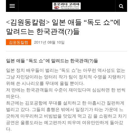
홈
<김원동칼럼> 일본 애들 “독도 쇼”에
말려드는 한국관객(?)들
본사소개
김원동칼럼
2011년 08월 10일
뉴스
칼럼
동포
일본 애들 “독도 쇼”에 말려드는 한국관객(?)들
건강
미국
발행인칼럼
일본 정치 배우들이 벌리는 “독도 쇼”는 아무런 역사성도 없는
그냥 자민당이라는 엉터리 작가 팀이 정치적 수명을 지탱하기
본보특집
김명열칼럼
위해 쓴 시나리오를 무대에 올릴 뿐이다.
저 딴에는 한국관객들의 수준이 재미있다며 심심하면 한 번씩
100인선/독자광장
이명덕칼럼
띄운다.
최근에는 김포공항에 무대를 설치하고 한 아홉시간 질펀하게
여행
김선옥칼럼
100인선
벌리고 갔다. 그들의 흥행은 밖에서 일장기가 타는 가운데 느
긋하게 마무리하고 비빔밥을 맛있게 먹고 김 을 쇼핑하고 차기
인터뷰/탐방
김원동칼럼
독자광장
인근여행지
공연은 울릉도라는 예고편까지 띄우며 여유만만하게 돌아갔
다.
놀이공원