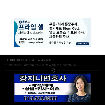
FLORIDAKOREA.COM
김원동칼럼
<김원동칼럼> 일본 애들 “독도 쇼”에 말려드는 한국관객(?)들