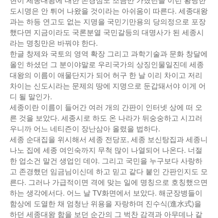
도시명은 안 튀어 나왔을 것이라는 아쉬움이 따른다. 세종대왕
과는 하등 연고도 없는 지명을 국민기만용의 당의정으로 포장
했다면 지금이라도 국론분열 국민갈등의 대명사가 된 세종시
라는 명칭만은 바꿔야 한다.
한글 창제와 국토의 영역 확장 그리고 과학기술과 문화 창달에
올인 하셨던 그 분이야말로 우리국가의 상징인물일진데 세종
대왕의 이름이 애물단지가 되어 허구 한 날 이리 차이고 저리
차이는 신도시라는 문제의 땅에 지명으로 둔갑돼서야 이게 어
디 될 말인가.
세종이란 이름이 들어간 여러 개의 간판이 인터넷 상에 떠 오
른 것을 보았다. 세종시로 하도 온 나라가 뒤숭숭하고 시끄러
우니까 어느 네티즌이 장난삼아 올렸을 법하다.
세종 순대집을 위시해서 세종 전당포, 세종 보신탕집과 세종니
나노 집에 세종 여인숙까지 무척 많이 나열되어 나온다. 너절
한 업소건 말건 생업인 데야. 그리고 국민을 누구보다 사랑하
고 존경했던 임금님이신데 하고 믿고 같다 붙인 간판인지도 모
른다. 그러나 가급적이면 격에 맞는 일에 명칭으로 호칭했으면
하는 생각에서다. 어느 날 TV화면에서 보았다. 해군장병들이
함상에 도열한 채 엄청난 위용을 자랑하며 진수식(進水式)을
하던 세종대왕 함을 보던 순간의 그 벅찬 감격과 아무데나 같