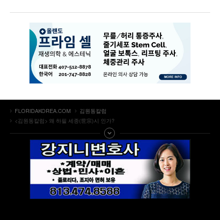
FLORIDAKOREA.COM
김원동칼럼
<김원동칼럼> 왜 하필 세종(世宗)시 인가?