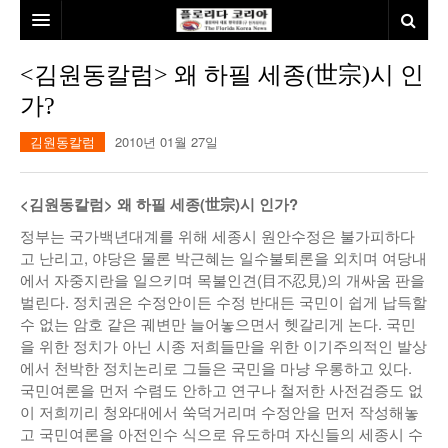
홈
<김원동칼럼> 왜 하필 세종(世宗)시 인
가?
본사소개
김원동칼럼
2010년 01월 27일
뉴스
칼럼
동포
<김원동칼럼> 왜 하필 세종(世宗)시 인가?
건강
미국
발행인칼럼
정부는 국가백년대계를 위해 세종시 원안수정은 불가피하다
고 난리고, 야당은 물론 박근혜는 일수불퇴론을 외치며 여당내
본보특집
김명열칼럼
에서 자중지란을 일으키며 목불인견(目不忍見)의 개싸움 판을
벌린다. 정치권은 수정안이든 수정 반대든 국민이 쉽게 납득할
100인선/독자광장
이명덕칼럼
수 없는 암호 같은 궤변만 늘어놓으면서 헷갈리게 논다. 국민
을 위한 정치가 아닌 시종 저희들만을 위한 이기주의적인 발상
여행
김선옥칼럼
100인선
에서 천박한 정치논리로 그들은 국민을 마냥 우롱하고 있다.
국민여론을 먼저 수렴도 안하고 연구나 철저한 사전검증도 없
인터뷰/탐방
김원동칼럼
독자광장
인근여행지
이 저희끼리 청와대에서 쑥덕거리며 수정안을 먼저 작성해놓
고 국민여론을 아전인수 식으로 유도하며 자신들의 세종시 수
놀이공원