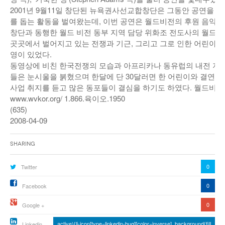
2001년 9월11일 창단된 뉴욕권사선교합창단은 그동안 공연을 
낚시/비치
를 돕는 활동을 벌여왔는데, 이번 공연은 월드비전의 후원 음악회
창단과 동행한 월드 비전 동부 지역 담당 위화조 전도사의 월드 
골프
곳곳에서 벌어지고 있는 전쟁과 기근, 그리고 그로 인한 어린아
영이 있었다.
동영상에 비친 한국전쟁의 모습과 아프리카나 동유럽의 내전 지
들은 눈시울을 붉혔으며 한달에 단 30달러면 한 어린이와 결연을 
사업 취지를 듣고 많은 동포들이 결심을 하기도 하였다. 월드비전
www.wvkor.org/ 1.866.육이오.1950
(635)
2008-04-09
Sharing
0
Twitter
0
Facebook
0
Google +
active){li-icon[type=linkedin-bug][color=inverse] .background{fill
Linkedin