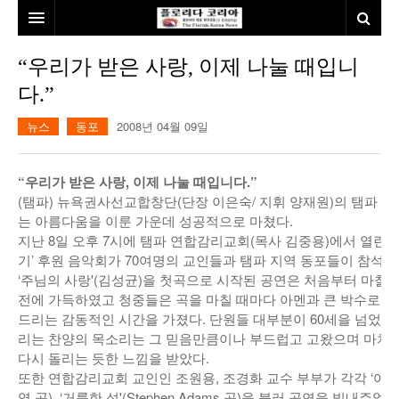
홈
“우리가 받은 사랑, 이제 나눌 때입니
다.”
본사소개
뉴스
동포
2008년 04월 09일
뉴스
칼럼
동포
“우리가 받은 사랑, 이제 나눌 때입니다.”
(탬파) 뉴욕권사선교합창단(단장 이은숙/ 지휘 양재원)의 탬파 
건강
미국
발행인칼럼
는 아름다움을 이룬 가운데 성공적으로 마쳤다.
지난 8일 오후 7시에 탬파 연합감리교회(목사 김중용)에서 열린 
본보특집
김명열칼럼
기’ 후원 음악회가 70여명의 교인들과 탬파 지역 동포들이 참석한
100인선/독자광장
이명덕칼럼
‘주님의 사랑'(김성균)을 첫곡으로 시작된 공연은 처음부터 마칠
전에 가득하였고 청중들은 곡을 마칠 때마다 아멘과 큰 박수로 
여행
김선옥칼럼
100인선
드리는 감동적인 시간을 가졌다. 단원들 대부분이 60세을 넘었
리는 찬양의 목소리는 그 믿음만큼이나 부드럽고 고왔으며 마치
인터뷰/탐방
김원동칼럼
독자광장
인근여행지
다시 돌리는 듯한 느낌을 받았다.
또한 연합감리교회 교인인 조원용, 조경화 교수 부부가 각각 ‘여
놀이공원
영 곡), ‘거룩한 성'(Stephen Adams 곡)을 불러 공연을 빛내주었다