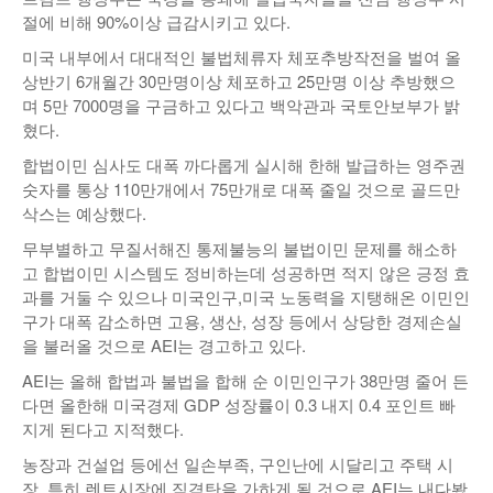
절에 비해 90%이상 급감시키고 있다.
미국 내부에서 대대적인 불법체류자 체포추방작전을 벌여 올
상반기 6개월간 30만명이상 체포하고 25만명 이상 추방했으
며 5만 7000명을 구금하고 있다고 백악관과 국토안보부가 밝
혔다.
합법이민 심사도 대폭 까다롭게 실시해 한해 발급하는 영주권
숫자를 통상 110만개에서 75만개로 대폭 줄일 것으로 골드만
삭스는 예상했다.
무부별하고 무질서해진 통제불능의 불법이민 문제를 해소하
고 합법이민 시스템도 정비하는데 성공하면 적지 않은 긍정 효
과를 거둘 수 있으나 미국인구,미국 노동력을 지탱해온 이민인
구가 대폭 감소하면 고용, 생산, 성장 등에서 상당한 경제손실
을 불러올 것으로 AEI는 경고하고 있다.
AEI는 올해 합법과 불법을 합해 순 이민인구가 38만명 줄어 든
다면 올한해 미국경제 GDP 성장률이 0.3 내지 0.4 포인트 빠
지게 된다고 지적했다.
농장과 건설업 등에선 일손부족, 구인난에 시달리고 주택 시
장, 특히 렌트시장에 직격탄을 가하게 될 것으로 AEI는 내다봤