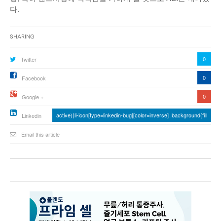
다.
Sharing
0
Twitter
0
Facebook
0
Google +
active){li-icon[type=linkedin-bug][color=inverse] .background{fill
Linkedin
Email this article