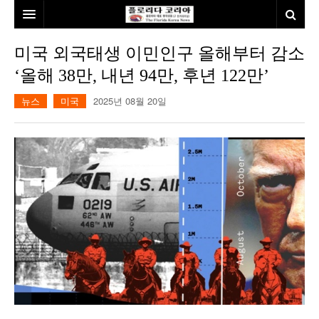
홈
미국 외국태생 이민인구 올해부터 감소
‘올해 38만, 내년 94만, 후년 122만’
본사소개
뉴스
미국
2025년 08월 20일
뉴스
칼럼
동포
건강
미국
발행인칼럼
본보특집
김명열칼럼
100인선/독자광장
이명덕칼럼
여행
김선옥칼럼
100인선
인터뷰/탐방
김원동칼럼
독자광장
인근여행지
놀이공원